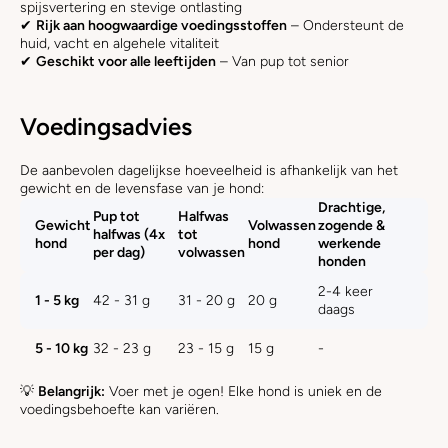
spijsvertering en stevige ontlasting
✔
Rijk aan hoogwaardige voedingsstoffen
– Ondersteunt de
huid, vacht en algehele vitaliteit
✔
Geschikt voor alle leeftijden
– Van pup tot senior
Voedingsadvies
De aanbevolen dagelijkse hoeveelheid is afhankelijk van het
gewicht en de levensfase van je hond:
Drachtige,
Pup tot
Halfwas
Gewicht
Volwassen
zogende &
halfwas (4x
tot
hond
hond
werkende
per dag)
volwassen
honden
2-4 keer
1 - 5 kg
42 - 31 g
31 - 20 g
20 g
daags
5 - 10 kg
32 - 23 g
23 - 15 g
15 g
-
💡
Belangrijk:
Voer met je ogen! Elke hond is uniek en de
voedingsbehoefte kan variëren.