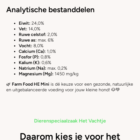
Analytische bestanddelen
Eiwit:
24,0%
Vet:
14,0%
Ruwe celstof:
2,0%
Ruwe as:
max. 6%
Vocht:
8,0%
Calcium (Ca):
1,0%
Fosfor (P):
0,8%
Kalium (K):
0,6%
Natrium (Na):
max. 0,2%
Magnesium (Mg):
1450 mg/kg
🌿
Farm Food HE Mini
is dé keuze voor een gezonde, natuurlijke
en uitgebalanceerde voeding voor jouw kleine hond! 🐶💚
Dierenspeciaalzaak Het Vachtje
Daarom kies je voor het