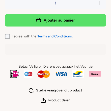
Réduire
Augmente
la
la quanti
quantité
de Farm
de
Food - H
Farm
Schaap
Ajouter au panier
Food -
Mini
HE
Schaap
Mini
I agree with the
Terms and Conditions.
Betaal Veilig bij Dierenspeciaalzaak het Vachtje
Stel je vraag over dit product
Product delen