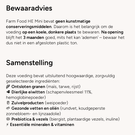
Bewaaradvies
Farm Food HE Mini bevat
geen kunstmatige
conserveringsmiddelen
. Daarom is het belangrijk om de
voeding
op een koele, donkere plaats
te bewaren.
Na opening
blijft het
3 maanden
goed, mits het kan ‘ademen’ – bewaar het
dus niet in een afgesloten plastic ton.
Samenstelling
Deze voeding bevat uitsluitend hoogwaardige, zorgvuldig
geselecteerde ingrediënten:
🌾
Ontsloten granen
(maïs, tarwe, rijst)
🥩
Dierlijke eiwitten
(schapenvleesmeel 11%,
hemoglobinepoeder)
🥛
Zuivelproducten
(weipoeder)
🌱
Gezonde vetten en oliën
(rundvet, koudgeperste
zonnebloem- en lijnzaadolie)
🦠
Prebiotica & vezels
(biergist, plantaardige vezels, inuline)
⚡
Essentiële mineralen & vitaminen