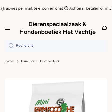
Ignorer et passer au contenu
es per mail, telefoon en chat ⏲ Achteraf betalen of in 3 delen 
Dierenspeciaalzaak &
Panie
Hondenboetiek Het Vachtje
Recherche
Home
Farm Food - HE Schaap Mini
Passer aux informations produits