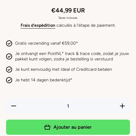
€44,99 EUR
Taxes incluses.
Frais d'expédition
calculés à l'étape de paiement.
Gratis verzending vanaf €59,00*
Je ontvangt een PostNL* track & trace code, zodat je jouw
pakket kunt volgen, zodra je bestelling is verstuurd
Je kunt eenvoudig met Ideal of Creditcard betalen
Je hebt 14 dagen bedenktijd*
Réduire la
Augment
quantité de
la quanti
KENTUCKY
de
- hondenlijn
KENTUC
reflecterend
- hondenl
Ajouter au panier
zilver
reflecter
zilver