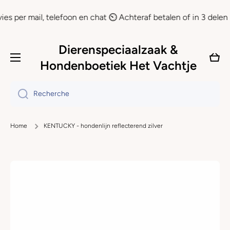
Ignorer et passer au contenu
er mail, telefoon en chat ⏲ Achteraf betalen of in 3 delen beta
Dierenspeciaalzaak &
Panie
Hondenboetiek Het Vachtje
Recherche
Home
KENTUCKY - hondenlijn reflecterend zilver
Passer aux informations produits