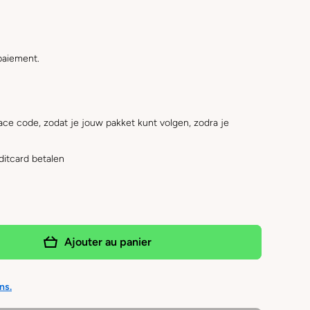
paiement.
ace code, zodat je jouw pakket kunt volgen, zodra je
ditcard betalen
Ajouter au panier
ns.