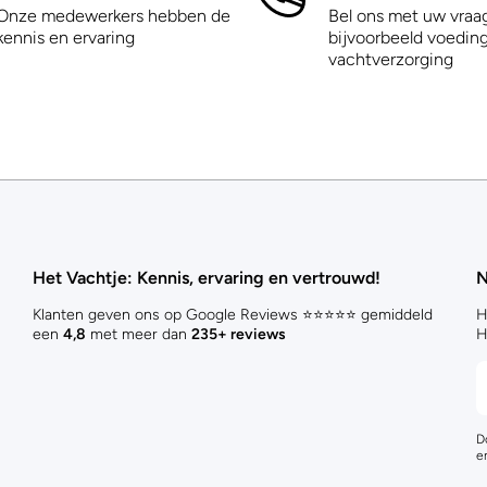
Onze medewerkers hebben de
Bel ons met uw vraa
kennis en ervaring
bijvoorbeeld voeding
vachtverzorging
Het Vachtje: Kennis, ervaring en vertrouwd!
N
Klanten geven ons op Google Reviews ⭐⭐⭐⭐⭐ gemiddeld
H
een
4,8
met meer dan
235+ reviews
H
D
e