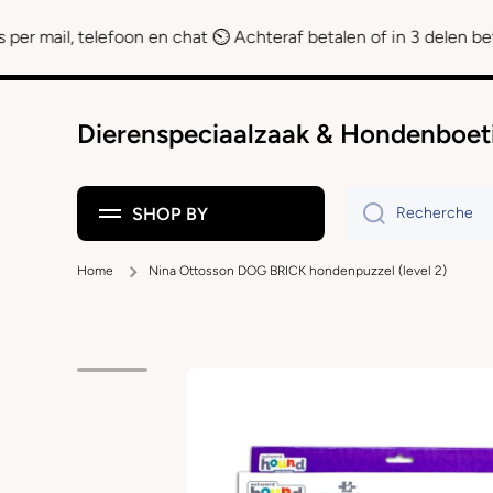
Ignorer et passer au contenu
telefoon en chat ⏲ Achteraf betalen of in 3 delen betalen met K
Dierenspeciaalzaak & Hondenboet
SHOP BY
Recherche
Home
Nina Ottosson DOG BRICK hondenpuzzel (level 2)
Passer aux informations produits