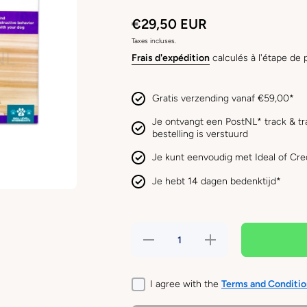
€29,50 EUR
Taxes incluses.
Frais d'expédition
calculés à l'étape de 
Gratis verzending vanaf €59,00*
Je ontvangt een PostNL* track & tr
bestelling is verstuurd
Je kunt eenvoudig met Ideal of Cre
Je hebt 14 dagen bedenktijd*
Réduire la
Augmenter la
quantité de
quantité de
Nina
Nina
Ottosson
Ottosson
DOG BRICK
DOG BRICK
I agree with the
Terms and Conditio
hondenpuzzel
hondenpuzzel
(level 2)
(level 2)