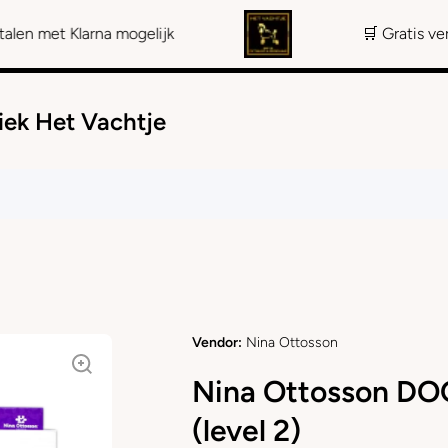
larna mogelijk
🛒 Gratis verzending va
iek Het Vachtje
Vendor:
Nina Ottosson
Nina Ottosson DO
(level 2)