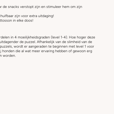
ar de snacks verstopt zijn en stimuleer hem om zijn
uifbaar zijn voor extra uitdaging!
ttosson in elke doos!
rdelen in 4 moeilijkheidsgraden (level 1-4). Hoe hoger deze
 uitdagender de puzzel. Afhankelijk van de slimheid van de
puzzels, wordt er aangeraden te beginnen met level 1 voor
ij honden die al wat meer ervaring hebben of gewoon erg
nen worden.