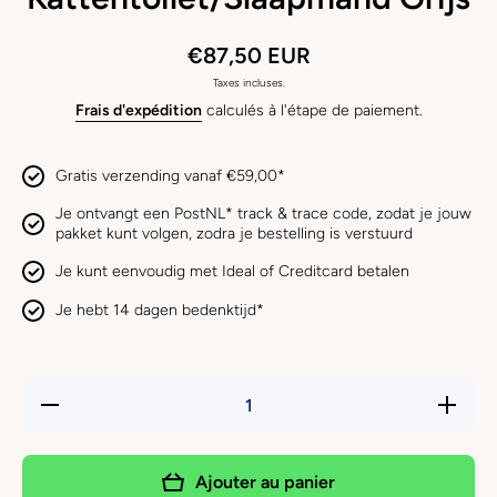
€87,50 EUR
Taxes incluses.
Frais d'expédition
calculés à l'étape de paiement.
Gratis verzending vanaf €59,00*
Je ontvangt een PostNL* track & trace code, zodat je jouw
pakket kunt volgen, zodra je bestelling is verstuurd
Je kunt eenvoudig met Ideal of Creditcard betalen
Je hebt 14 dagen bedenktijd*
Réduire la quantité de
Augmente
MODERNA - Plastic
de M
Kattentoilet/Slaapmand
P
Grijs
Kattentoi
Ajouter au panier