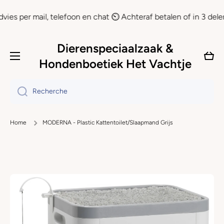
Ignorer et passer au contenu
er mail, telefoon en chat ⏲ Achteraf betalen of in 3 delen beta
Dierenspeciaalzaak &
Panie
Hondenboetiek Het Vachtje
Recherche
Home
MODERNA - Plastic Kattentoilet/Slaapmand Grijs
Passer aux informations produits