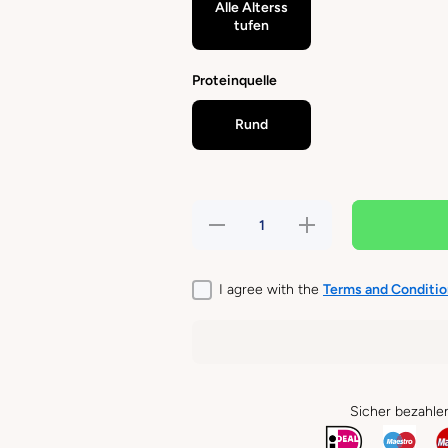
Alle Alterss
tufen
Proteinquelle
Rund
Verringere
Erhöhe die
die Menge
Menge für
für CARNIS
CARNIS -
-
Rindereuter
Rindereuter
Hundesnack
I agree with the
Terms and Conditio
Hundesnack
Sicher bezahle