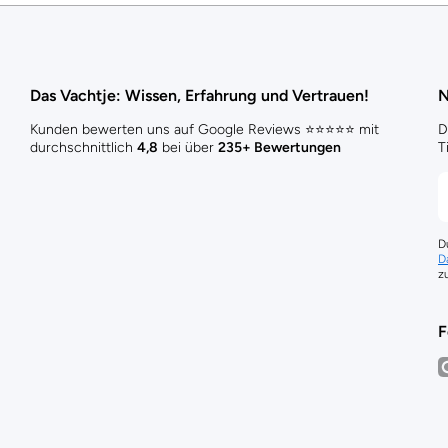
Das Vachtje: Wissen, Erfahrung und Vertrauen!
N
Kunden bewerten uns auf Google Reviews ⭐⭐⭐⭐⭐ mit
D
durchschnittlich
4,8
bei über
235+ Bewertungen
T
D
D
z
F
i