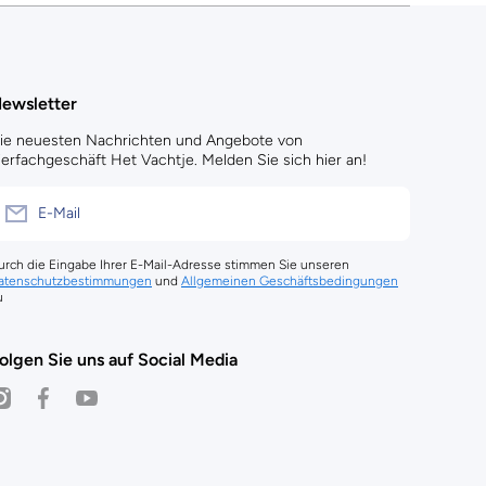
ewsletter
ie neuesten Nachrichten und Angebote von
ierfachgeschäft Het Vachtje. Melden Sie sich hier an!
E-Mail
urch die Eingabe Ihrer E-Mail-Adresse stimmen Sie unseren
atenschutzbestimmungen
und
Allgemeinen Geschäftsbedingungen
u
olgen Sie uns auf Social Media
nstagramcom/dierenspeciaalzaak_het_vachtje/
facebookcom/HetVachtjeAmsterdam
youtubecom/@hetvachtje