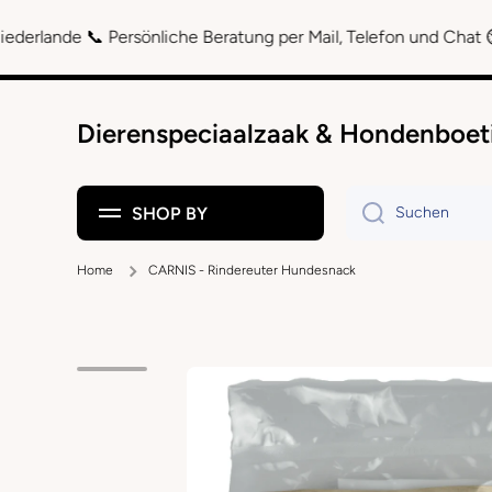
Direkt zum Inhalt
 Persönliche Beratung per Mail, Telefon und Chat ⏲ Spätere Za
Dierenspeciaalzaak & Hondenboet
SHOP BY
Suchen
Home
CARNIS - Rindereuter Hundesnack
Zu Produktinformationen springen