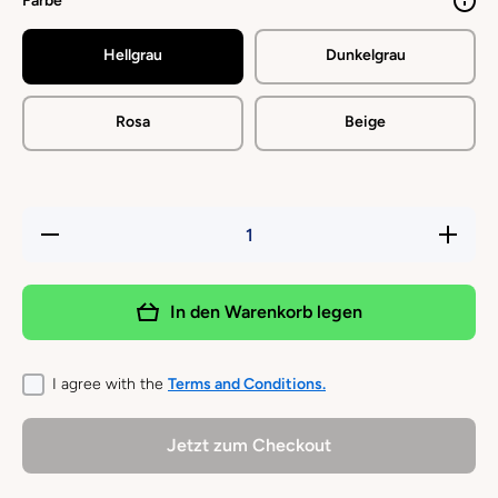
Farbe
Hellgrau
Dunkelgrau
Rosa
Beige
Verringere
Erhöhe
die
die
Menge für
Menge
JACK
für JACK
&amp;
&amp;
In den Warenkorb legen
VANILLA
VANILLA
- SOFTY
- SOFTY
IGLO
IGLO
I agree with the
Terms and Conditions.
Jetzt zum Checkout