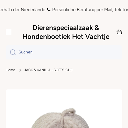
Direkt zum Inhalt
 der Niederlande 📞 Persönliche Beratung per Mail, Telefon und
Dierenspeciaalzaak &
Ware
Hondenboetiek Het Vachtje
Suchen
Home
JACK & VANILLA - SOFTY IGLO
Zu Produktinformationen springen