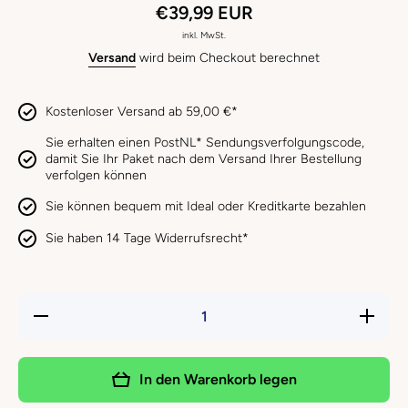
€39,99 EUR
inkl. MwSt.
Versand
wird beim Checkout berechnet
Kostenloser Versand ab 59,00 €*
Sie erhalten einen PostNL* Sendungsverfolgungscode,
damit Sie Ihr Paket nach dem Versand Ihrer Bestellung
verfolgen können
Sie können bequem mit Ideal oder Kreditkarte bezahlen
Sie haben 14 Tage Widerrufsrecht*
Verringere
Erhöhe d
die Menge
Menge fü
für TRILLY
TRILLY
TUTTI
TUTTI
BRILLI -
BRILLI -
In den Warenkorb legen
Hundeleine
Hundelei
Schwarz
Schwar