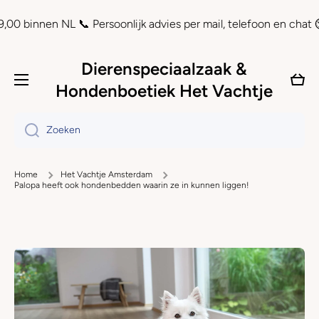
Doorgaan naar artikel
innen NL 📞 Persoonlijk advies per mail, telefoon en chat ⏲ Ach
Dierenspeciaalzaak &
Wink
Hondenboetiek Het Vachtje
Zoeken
Home
Het Vachtje Amsterdam
Palopa heeft ook hondenbedden waarin ze in kunnen liggen!