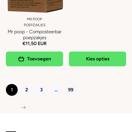
MR POOP
POEPZAKJES
Mr poop - Composteerbar
poepzakjes
€11,50 EUR
Toevoegen
Kies opties
1
2
3
…
99