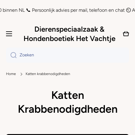
Doorgaan naar artikel
nen NL 📞 Persoonlijk advies per mail, telefoon en chat ⏲ Achte
Dierenspeciaalzaak &
Wink
Hondenboetiek Het Vachtje
Zoeken
Home
Katten krabbenodigdheden
Katten
Krabbenodigdheden