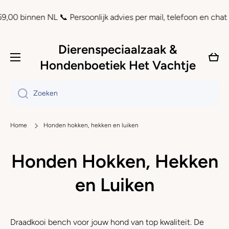
Doorgaan naar artikel
0 binnen NL 📞 Persoonlijk advies per mail, telefoon en chat ⏲ 
Dierenspeciaalzaak &
Wink
Hondenboetiek Het Vachtje
Zoeken
Home
Honden hokken, hekken en luiken
Honden Hokken, Hekken
en Luiken
Draadkooi bench voor jouw hond van top kwaliteit. D
e