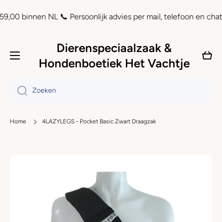
Doorgaan naar artikel
binnen NL 📞 Persoonlijk advies per mail, telefoon en chat ⏲ Ac
Dierenspeciaalzaak &
Wink
Hondenboetiek Het Vachtje
Zoeken
Home
4LAZYLEGS - Pocket Basic Zwart Draagzak
Ga naar productinformatie