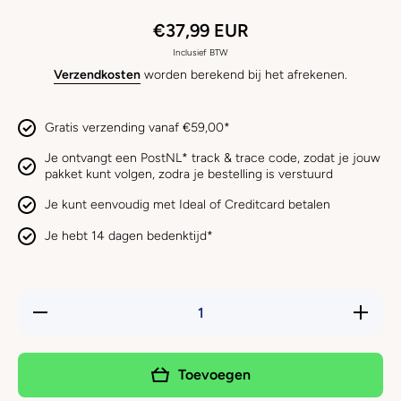
€37,99 EUR
Inclusief BTW
Verzendkosten
worden berekend bij het afrekenen.
Gratis verzending vanaf €59,00*
Je ontvangt een PostNL* track & trace code, zodat je jouw
pakket kunt volgen, zodra je bestelling is verstuurd
Je kunt eenvoudig met Ideal of Creditcard betalen
Je hebt 14 dagen bedenktijd*
Hoeveelheid
Verhoog
verlagen
hoeveelh
voor
voor
4LAZYLEGS
4LAZYL
- Pocket
- Pocke
Toevoegen
Basic Zwart
Basic Zw
Draagzak
Draagz