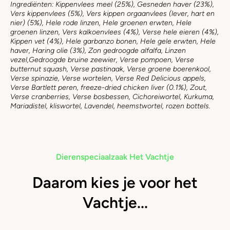
Ingrediënten: Kippenvlees meel (25%), Gesneden haver (23%),
Vers kippenvlees (5%), Vers kippen orgaanvlees (lever, hart en
nier) (5%), Hele rode linzen, Hele groenen erwten, Hele
groenen linzen, Vers kalkoenvlees (4%), Verse hele eieren (4%),
Kippen vet (4%), Hele garbanzo bonen, Hele gele erwten, Hele
haver, Haring olie (3%), Zon gedroogde alfalfa, Linzen
vezel,Gedroogde bruine zeewier, Verse pompoen, Verse
butternut squash, Verse pastinaak, Verse groene boerenkool,
Verse spinazie, Verse wortelen, Verse Red Delicious appels,
Verse Bartlett peren, freeze-dried chicken liver (0.1%), Zout,
Verse cranberries, Verse bosbessen, Cichoreiwortel, Kurkuma,
Mariadistel, kliswortel, Lavendel, heemstwortel, rozen bottels.
Dierenspeciaalzaak Het Vachtje
Daarom kies je voor het
Vachtje...