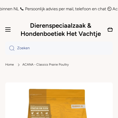
Doorgaan naar artikel
 NL 📞 Persoonlijk advies per mail, telefoon en chat ⏲ Achteraf 
Dierenspeciaalzaak &
Wink
Hondenboetiek Het Vachtje
Zoeken
Home
ACANA - Classics Prairie Poultry
Ga naar productinformatie