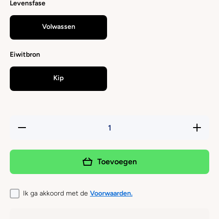
Levensfase
Volwassen
Eiwitbron
Kip
Hoeveelheid
Verhoog 
verlagen
hoeveelh
voor
voor
ACANA -
ACANA 
Classics
Classic
Toevoegen
Prairie
Prairie
Poultry
Poultry
Ik ga akkoord met de
Voorwaarden.