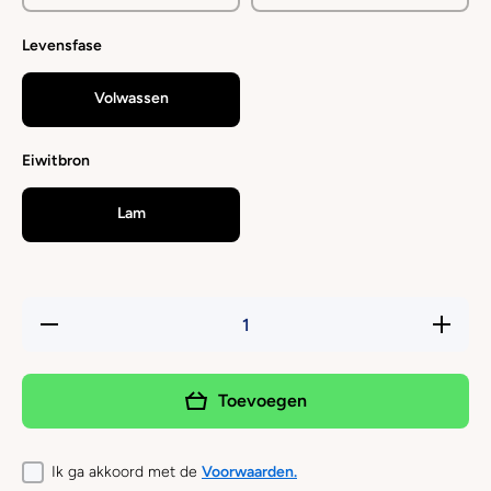
Levensfase
Volwassen
Eiwitbron
Lam
Hoeveelheid
Verhoog 
verlagen
hoeveelh
voor
voor
AMANOVA
AMANO
- Natvoer -
- Natvoer
Toevoegen
Delicious
Deliciou
lamb
lamb
Ik ga akkoord met de
Voorwaarden.