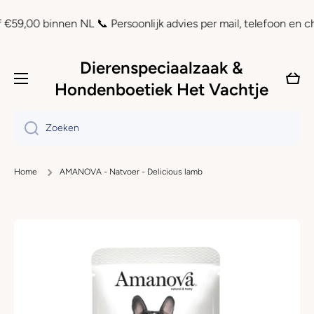
Doorgaan naar artikel
0 binnen NL 📞 Persoonlijk advies per mail, telefoon en chat ⏲ 
Dierenspeciaalzaak &
Wink
Hondenboetiek Het Vachtje
Zoeken
Home
AMANOVA - Natvoer - Delicious lamb
Ga naar productinformatie