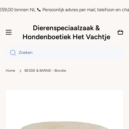
Doorgaan naar artikel
binnen NL 📞 Persoonlijk advies per mail, telefoon en chat ⏲ Ac
Dierenspeciaalzaak &
Wink
Hondenboetiek Het Vachtje
Zoeken
Home
BESSIE & BARNIE - Blondie
Ga naar productinformatie