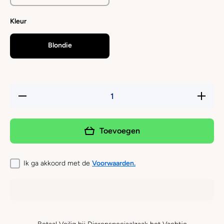
Kleur
Blondie
Hoeveelheid
Verhoog 
verlagen
hoeveelh
voor
voor
BESSIE
BESSI
&amp;
&amp;
Toevoegen
BARNIE -
BARNIE 
Blondie
Blondie
Ik ga akkoord met de
Voorwaarden.