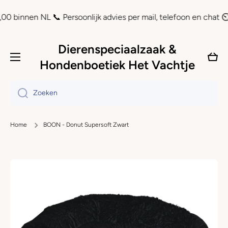
Doorgaan naar artikel
binnen NL 📞 Persoonlijk advies per mail, telefoon en chat ⏲ Ac
Dierenspeciaalzaak &
Wink
Hondenboetiek Het Vachtje
Zoeken
Home
BOON - Donut Supersoft Zwart
Ga naar productinformatie