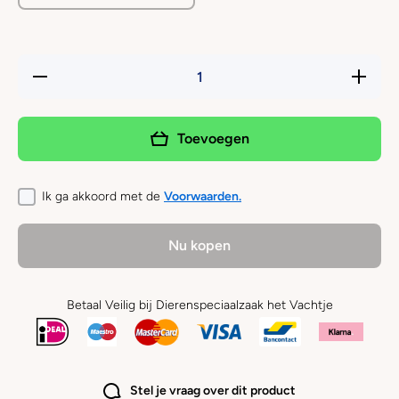
Hoeveelheid
Verhoog 
verlagen
hoeveelh
voor BOON
voor BO
- Donut
- Donut
Supersoft
Superso
Toevoegen
Zwart
Zwart
Ik ga akkoord met de
Voorwaarden.
Nu kopen
Betaal Veilig bij Dierenspeciaalzaak het Vachtje
Stel je vraag over dit product