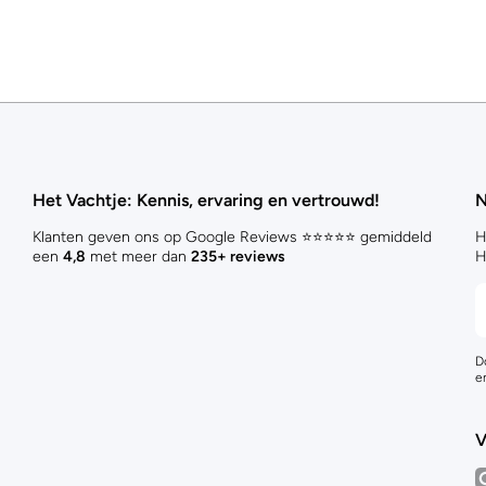
Het Vachtje: Kennis, ervaring en vertrouwd!
N
Klanten geven ons op Google Reviews ⭐⭐⭐⭐⭐ gemiddeld
H
een
4,8
met meer dan
235+ reviews
H
D
e
V
i