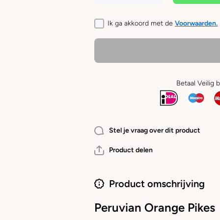
voor
voor
BUDDYS -
BUDDYS -
Peruvian
Peruvian
Ik ga akkoord met de
Voorwaarden.
Orange
Orange
Pikes
Pikes
Betaal Veilig 
Stel je vraag over dit product
Product delen
Product omschrijving
Peruvian Orange Pikes