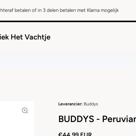
len of in 3 delen betalen met Klarna mogelijk
iek Het Vachtje
Leverancier:
Buddys
BUDDYS - Peruvia
€44,99 EUR