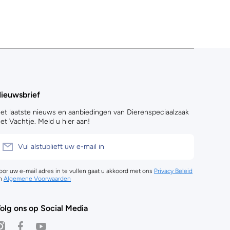
ieuwsbrief
et laatste nieuws en aanbiedingen van Dierenspeciaalzaak
et Vachtje. Meld u hier aan!
Vul alstublieft uw e-mail in
oor uw e-mail adres in te vullen gaat u akkoord met ons
Privacy Beleid
n
Algemene Voorwaarden
olg ons op Social Media
nstagramcom/dierenspeciaalzaak_het_vachtje/
facebookcom/HetVachtjeAmsterdam
youtubecom/@hetvachtje