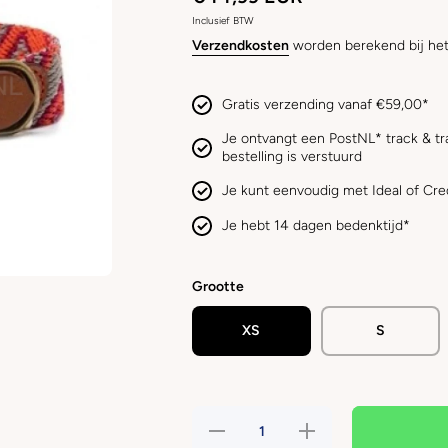
Inclusief BTW
Verzendkosten
worden berekend bij het
Gratis verzending vanaf €59,00*
Je ontvangt een PostNL* track & tr
bestelling is verstuurd
Je kunt eenvoudig met Ideal of Cre
Je hebt 14 dagen bedenktijd*
Grootte
XS
S
Hoeveelheid
Verhoog de
verlagen
hoeveelheid