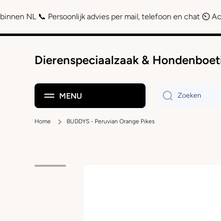
Doorgaan naar artikel
📞 Persoonlijk advies per mail, telefoon en chat ⏲ Achteraf beta
Dierenspeciaalzaak & Hondenboet
MENU
Zoeken
Home
BUDDYS - Peruvian Orange Pikes
Ga naar productinformatie