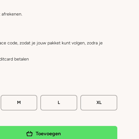
 afrekenen.
ace code, zodat je jouw pakket kunt volgen, zodra je
ditcard betalen
M
L
XL
Toevoegen