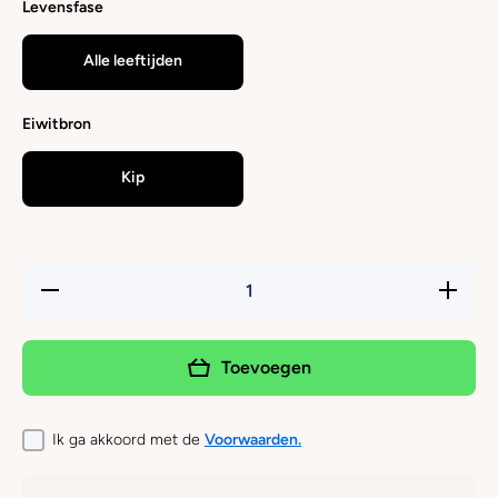
Levensfase
Alle leeftijden
Eiwitbron
Kip
Hoeveelheid
Verhoog 
verlagen
hoeveelh
voor Carnis
voor Carn
- Softie
- Softie
Gevogelte
Gevogel
Toevoegen
(emmer)
(emmer
Ik ga akkoord met de
Voorwaarden.