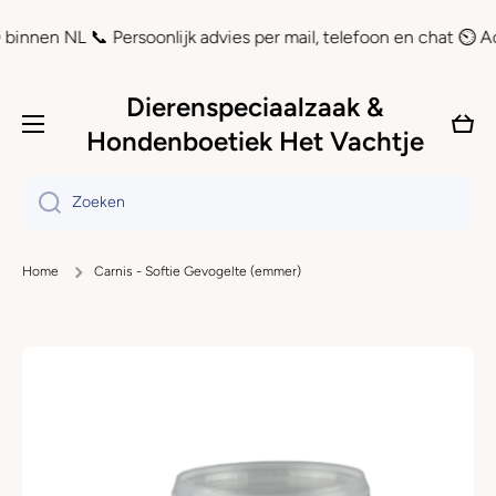
Doorgaan naar artikel
 NL 📞 Persoonlijk advies per mail, telefoon en chat ⏲ Achteraf
Dierenspeciaalzaak &
Wink
Hondenboetiek Het Vachtje
Zoeken
Home
Carnis - Softie Gevogelte (emmer)
Ga naar productinformatie