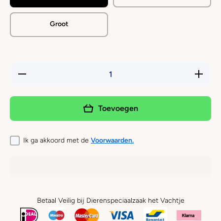
Groot
Hoeveelheid
Verhoog 
verlagen
hoeveelh
voor
voor
Denman -
Denman 
Haarborstel
Haarborst
Toevoegen
met Zachte
met Zach
Borstels
Borstel
van
van
Everzwijn
Everzwi
Ik ga akkoord met de
Voorwaarden.
Betaal Veilig bij Dierenspeciaalzaak het Vachtje