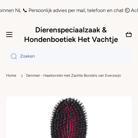
Doorgaan naar artikel
NL 📞 Persoonlijk advies per mail, telefoon en chat ⏲ Achteraf b
Dierenspeciaalzaak &
Wink
Hondenboetiek Het Vachtje
Zoeken
Home
Denman - Haarborstel met Zachte Borstels van Everzwijn
Ga naar productinformatie