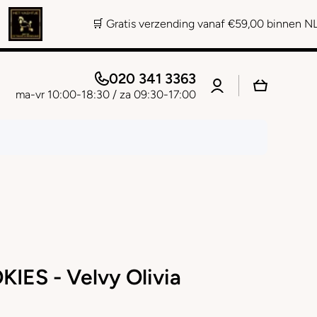
🛒 Gratis verzending vanaf €59,00 binnen NL 📞 Persoonl
020 341 3363
Log
Winkelwage
in
ma-vr 10:00-18:30 / za 09:30-17:00
ES - Velvy Olivia