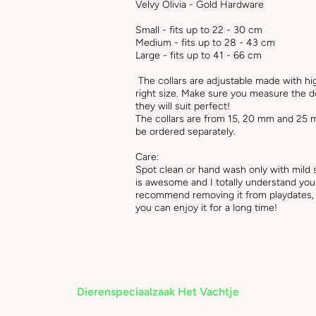
Velvy Olivia - Gold Hardware
Small - fits up to 22 - 30 cm
Medium - fits up to 28 - 43 cm
Large - fits up to 41 - 66 cm
The collars are adjustable made with hi
right size. Make sure you measure the 
they will suit perfect!
The collars are from 15, 20 mm and 25 
be ordered separately.
Care:
Spot clean or hand wash only with mild s
is awesome and I totally understand you
recommend removing it from playdates, m
you can enjoy it for a long time!
Dierenspeciaalzaak Het Vachtje