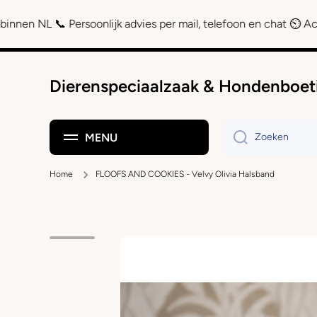
Doorgaan naar artikel
 Persoonlijk advies per mail, telefoon en chat ⏲ Achteraf betal
Dierenspeciaalzaak & Hondenboet
MENU
Zoeken
Home
FLOOFS AND COOKIES - Velvy Olivia Halsband
Ga naar productinformatie