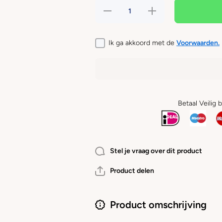
Hoeveelheid
Verhoog de
verlagen
hoeveelheid
voor
voor
FLOOFS
FLOOFS
AND
AND
Ik ga akkoord met de
Voorwaarden.
COOKIES -
COOKIES -
Velvy Olivia
Velvy Olivia
Halsband
Halsband
Betaal Veilig 
Stel je vraag over dit product
Product delen
Product omschrijving