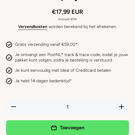
€17,99 EUR
Inclusief BTW
Verzendkosten
worden berekend bij het afrekenen.
Gratis verzending vanaf €59,00*
Je ontvangt een PostNL* track & trace code, zodat je jouw
pakket kunt volgen, zodra je bestelling is verstuurd
Je kunt eenvoudig met Ideal of Creditcard betalen
Je hebt 14 dagen bedenktijd*
Hoeveelheid
Verhoog 
verlagen
hoeveelh
voor
voor
FRAMA -
FRAMA 
Anti Klit
Anti Kli
Toevoegen
&amp;
&amp;
Glans
Glans