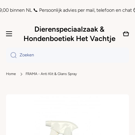
Doorgaan naar artikel
nen NL 📞 Persoonlijk advies per mail, telefoon en chat ⏲ Achte
Dierenspeciaalzaak &
Wink
Hondenboetiek Het Vachtje
Zoeken
Home
FRAMA - Anti Klit & Glans Spray
Ga naar productinformatie