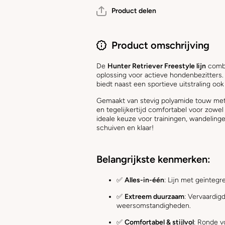
Product delen
Product omschrijving
De
Hunter Retriever Freestyle lijn
combi
oplossing voor actieve hondenbezitters.
biedt naast een sportieve uitstraling ook
Gemaakt van stevig polyamide touw met ee
en tegelijkertijd comfortabel voor zowe
ideale keuze voor trainingen, wandeling
schuiven en klaar!
Belangrijkste kenmerken:
✅
Alles-in-één
: Lijn met geïntegr
✅
Extreem duurzaam
: Vervaardig
weersomstandigheden.
✅
Comfortabel & stijlvol
: Ronde v