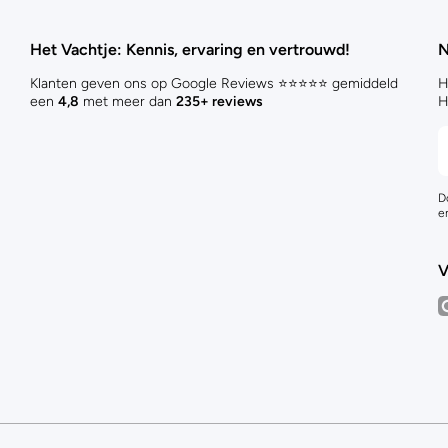
Het Vachtje: Kennis, ervaring en vertrouwd!
N
Klanten geven ons op Google Reviews ⭐⭐⭐⭐⭐ gemiddeld
H
een
4,8
met meer dan
235+ reviews
H
D
e
V
i