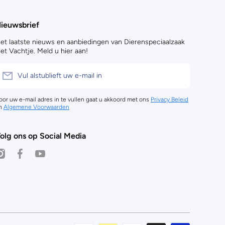
ieuwsbrief
et laatste nieuws en aanbiedingen van Dierenspeciaalzaak
et Vachtje. Meld u hier aan!
Vul alstublieft uw e-mail in
oor uw e-mail adres in te vullen gaat u akkoord met ons
Privacy Beleid
n
Algemene Voorwaarden
olg ons op Social Media
nstagramcom/dierenspeciaalzaak_het_vachtje/
facebookcom/HetVachtjeAmsterdam
youtubecom/@hetvachtje