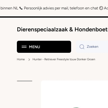
Doorgaan naar artikel
 Persoonlijk advies per mail, telefoon en chat ⏲ Achteraf beta
Dierenspeciaalzaak & Hondenboet
MENU
Zoeken
Home
Hunter - Retriever Freestyle touw Donker Groen
Ga naar productinformatie