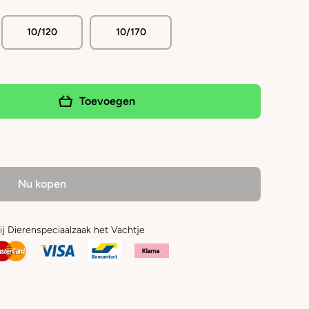
10/120
10/170
Toevoegen
Nu kopen
bij Dierenspeciaalzaak het Vachtje