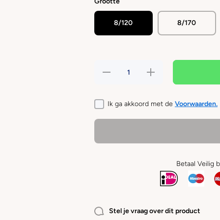
Grootte
8/120
8/170
Hoeveelheid
Verhoog de
verlagen
hoeveelheid
voor Hunter
voor Hunter
- Retriever
- Retriever
Freestyle
Freestyle
Ik ga akkoord met de
Voorwaarden.
touw
touw
Donker
Donker
Groen
Groen
Betaal Veilig 
Stel je vraag over dit product