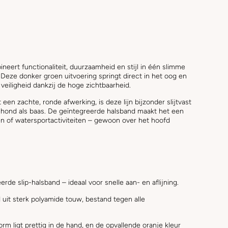
neert functionaliteit, duurzaamheid en stijl in één slimme
 Deze donker groen uitvoering springt direct in het oog en
 veiligheid dankzij de hoge zichtbaarheid.
n zachte, ronde afwerking, is deze lijn bijzonder slijtvast
l hond als baas. De geïntegreerde halsband maakt het een
en of watersportactiviteiten – gewoon over het hoofd
eerde slip-halsband – ideaal voor snelle aan- en aflijning.
d uit sterk polyamide touw, bestand tegen alle
orm ligt prettig in de hand, en de opvallende oranje kleur