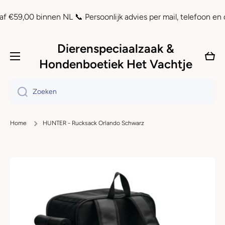
Doorgaan naar artikel
,00 binnen NL 📞 Persoonlijk advies per mail, telefoon en chat 
Dierenspeciaalzaak &
Wink
Hondenboetiek Het Vachtje
Zoeken
Home
HUNTER - Rucksack Orlando Schwarz
Ga naar productinformatie