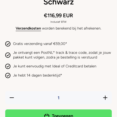
Schwarz
€116,99 EUR
Inclusief BTW
Verzendkosten
worden berekend bij het afrekenen.
Gratis verzending vanaf €59,00*
Je ontvangt een PostNL* track & trace code, zodat je jouw
pakket kunt volgen, zodra je bestelling is verstuurd
Je kunt eenvoudig met Ideal of Creditcard betalen
Je hebt 14 dagen bedenktijd*
Hoeveelheid
Verhoog 
verlagen
hoeveelh
voor
voor
HUNTER -
HUNTER
Rucksack
Rucksa
Toevoegen
Orlando
Orland