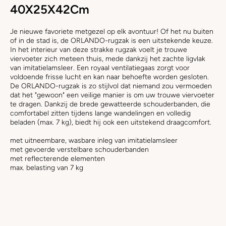
40X25X42Cm
Je nieuwe favoriete metgezel op elk avontuur! Of het nu buiten
of in de stad is, de ORLANDO-rugzak is een uitstekende keuze.
In het interieur van deze strakke rugzak voelt je trouwe
viervoeter zich meteen thuis, mede dankzij het zachte ligvlak
van imitatielamsleer. Een royaal ventilatiegaas zorgt voor
voldoende frisse lucht en kan naar behoefte worden gesloten.
De ORLANDO-rugzak is zo stijlvol dat niemand zou vermoeden
dat het "gewoon" een veilige manier is om uw trouwe viervoeter
te dragen. Dankzij de brede gewatteerde schouderbanden, die
comfortabel zitten tijdens lange wandelingen en volledig
beladen (max. 7 kg), biedt hij ook een uitstekend draagcomfort.
met uitneembare, wasbare inleg van imitatielamsleer
met gevoerde verstelbare schouderbanden
met reflecterende elementen
max. belasting van 7 kg