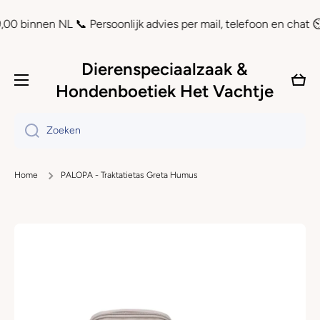
Doorgaan naar artikel
n NL 📞 Persoonlijk advies per mail, telefoon en chat ⏲ Achtera
Dierenspeciaalzaak &
Wink
Hondenboetiek Het Vachtje
Zoeken
Home
PALOPA - Traktatietas Greta Humus
Ga naar productinformatie