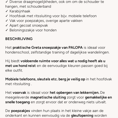
✓ Diverse draagmogelijkheden, ook om om de schouder te
hangen, met schouderband
✓ Karabijnhaak
✓ Hoofdvak met ritssluiting voor bijv. mobiele telefoon
✓ Vak voor poepzakjes, overige aparte vakken
✓ Apart gecoat snoepvak
✓ Beloningszakje voor honden
BESCHRIJVING
Het
praktische Greta snoepzakje van PALOPA
is ideaal voor
hondenschool, zelfstandige training of dagelijkse wandelingen.
Hij biedt
voldoende ruimte voor alles wat u nodig heeft als u
met uw hond reist
en de eenvoudige kleuren passen goed bij
elke outfit.
Mobiele telefoons, sleutels etc. berg je veilig op
in het hoofdvak
met ritssluiting .
Het
voorvak
is ideaal voor
het opbergen van lekkernijen.
De
meegeleverde
magnetische sluiting
zorgt voor
gemakkelijke en
snelle toegang
en zorgt ervoor dat er onderweg niets uitvalt.
De
poepzakjes
vinden hun plaats in het kleine vakje aan de
onderkant en kunnen eenvoudig via de
gleufopening
worden