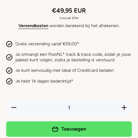
€49,95 EUR
Inclusief BTW
Verzendkosten
worden berekend bij het afrekenen.
Gratis verzending vanaf €59,00*
Je ontvangt een PostNL* track & trace code, zodat je jouw
pakket kunt volgen, zodra je bestelling is verstuurd
Je kunt eenvoudig met Ideal of Creditcard betalen
Je hebt 14 dagen bedenktijd*
Hoeveelheid
Verhoog 
verlagen
hoeveelh
voor
voor
PALOPA -
PALOPA
Traktatietas
Traktatie
Toevoegen
Greta
Greta
Humus
Humus