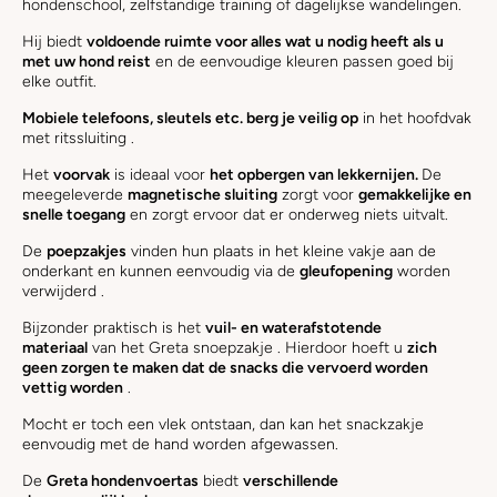
hondenschool, zelfstandige training of dagelijkse wandelingen.
Hij biedt
voldoende ruimte voor alles wat u nodig heeft als u
met uw hond reist
en de eenvoudige kleuren passen goed bij
elke outfit.
Mobiele telefoons, sleutels etc. berg je veilig op
in het hoofdvak
met ritssluiting .
Het
voorvak
is ideaal voor
het opbergen van lekkernijen.
De
meegeleverde
magnetische sluiting
zorgt voor
gemakkelijke en
snelle toegang
en zorgt ervoor dat er onderweg niets uitvalt.
De
poepzakjes
vinden hun plaats in het kleine vakje aan de
onderkant en kunnen eenvoudig via de
gleufopening
worden
verwijderd .
Bijzonder praktisch is het
vuil- en waterafstotende
materiaal
van het Greta snoepzakje . Hierdoor hoeft u
zich
geen zorgen te maken dat de snacks die vervoerd worden
vettig worden
.
Mocht er toch een vlek ontstaan, dan kan het snackzakje
eenvoudig met de hand worden afgewassen.
De
Greta hondenvoertas
biedt
verschillende