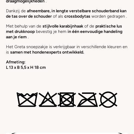
draagmogelijkheden
.
Dankzij de
afneembare, in lengte verstelbare schouderband kan
de tas
over de schouder
of als
crossbodytas
worden gedragen .
Met behulp van de
stijlvolle karabijnhaak
of de
praktische lus
met drukknoop
bevestig je hem
in één eenvoudige handeling
aan je riem
.
Het Greta snoepzakje is verkrijgbaar in verschillende kleuren en
is
samen met hondenexperts ontwikkeld.
Afmeting:
L 13 x B 5,5 x H 18 cm