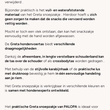
verwijderd .
Bijzonder praktisch is het
vuil- en waterafstotende
materiaal
van het Greta snoepzakje . Hierdoor hoeft u
zich
geen zorgen te maken dat de snacks die vervoerd worden
vettig worden
.
Mocht er toch een vlek ontstaan, dan kan het snackzakje
eenvoudig met de hand worden afgewassen.
De
Greta hondenvoertas
biedt
verschillende
draagmogelijkheden
.
Dankzij de
afneembare, in lengte verstelbare schouderband kan
de tas
over de schouder
of als
crossbodytas
worden gedragen .
Met behulp van de
stijlvolle karabijnhaak
of de
praktische lus
met drukknoop
bevestig je hem
in één eenvoudige handeling
aan je riem
.
Het Greta snoepzakje is verkrijgbaar in verschillende kleuren en
is
samen met hondenexperts ontwikkeld.
Het
praktische Greta snoepzakje van PALOPA
is ideaal voor