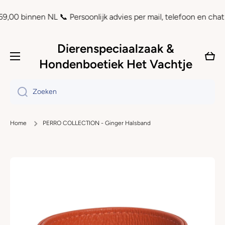
Doorgaan naar artikel
nnen NL 📞 Persoonlijk advies per mail, telefoon en chat ⏲ Acht
Dierenspeciaalzaak &
Wink
Hondenboetiek Het Vachtje
Zoeken
Home
PERRO COLLECTION - Ginger Halsband
Ga naar productinformatie