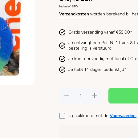
Inclusief BTW
Verzendkosten
worden berekend bij het
Gratis verzending vanaf €59,00*
Je ontvangt een PostNL* track & tr
bestelling is verstuurd
Je kunt eenvoudig met Ideal of Cre
Je hebt 14 dagen bedenktijd*
Hoeveelheid
Verhoog de
verlagen voor
hoeveelheid
PETSTAGES
voor
- Grow With
PETSTAGES
Me Ring
- Grow With
Ik ga akkoord met de
Voorwaarden.
Me Ring