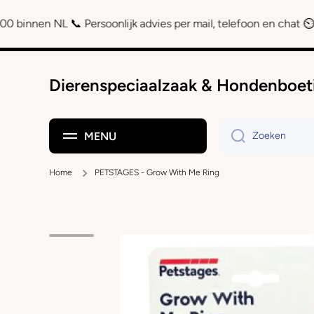
Doorgaan naar artikel
NL 📞 Persoonlijk advies per mail, telefoon en chat ⏲ Achteraf 
Dierenspeciaalzaak & Hondenboet
MENU
Zoeken
Home
PETSTAGES - Grow With Me Ring
Ga naar productinformatie