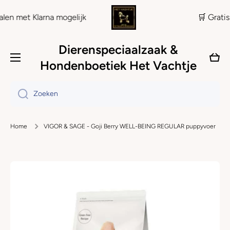
Doorgaan naar artikel
larna mogelijk
🛒 Gratis verzendi
Dierenspeciaalzaak &
Wink
Hondenboetiek Het Vachtje
Zoeken
Home
VIGOR & SAGE - Goji Berry WELL-BEING REGULAR puppyvoer
Ga naar productinformatie