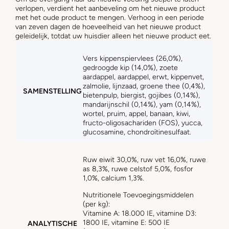
verlopen, verdient het aanbeveling om het nieuwe product
met het oude product te mengen. Verhoog in een periode
van zeven dagen de hoeveelheid van het nieuwe product
geleidelijk, totdat uw huisdier alleen het nieuwe product eet.
Vers kippenspiervlees (26,0%),
gedroogde kip (14,0%), zoete
aardappel, aardappel, erwt, kippenvet,
zalmolie, lijnzaad, groene thee (0,4%),
SAMENSTELLING
bietenpulp, biergist, gojibes (0,14%),
mandarijnschil (0,14%), yam (0,14%),
wortel, pruim, appel, banaan, kiwi,
fructo-oligosachariden (FOS), yucca,
glucosamine, chondroïtinesulfaat.
Ruw eiwit 30,0%, ruw vet 16,0%, ruwe
as 8,3%, ruwe celstof 5,0%, fosfor
1,0%, calcium 1,3%.
Nutritionele Toevoegingsmiddelen
(per kg):
Vitamine A: 18.000 IE, vitamine D3:
1800 IE, vitamine E: 500 IE
ANALYTISCHE