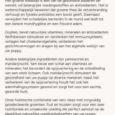
Het groene theeblad is een van de gezondste bladeren ter
wereld, vol belangrijke voedingsstoffen en antioxidanten. Het is
wetenschappelijk bewezen dat groene thee de vetverbranding
verhoogt en fysieke prestaties een boost geeft. Daarnaast
verwijdert het schadelijke bacteriën in de mond wat leidt tot
een betere mondhygiëne en een frissere adem.
Gojibes, bevat natuurlijke vitamines, mineralen en antioxidanten.
Wolfsbessen stimuleren en versterken het immuunsysteem,
verlagen het cholesterolgehalte, verbeteren het
gezichtsvermogen en dragen bij aan het algehele welzijn van
uw puppy.
Andere belangrijke ingrediënten zijn yamswortel en
mandarijnschil. Yam bevat een schat aan vitamines en
mineralen; het bevordert de spijsvertering en de ontwikkeling
van een sterk lichaam. Ook mandarijnschil stimuleert de
gezondheid van uw puppy op diverse manieren: naast het
verbeteren van de spijsvertering houdt het ook het
ademhalingssysteem gezond en zorgt het voor een zachte,
gezonde huid.
Onze holistische combinatie van vers vlees met zorgvuldig
geselecteerde groenten, fruit en kruiden zorgt voor een zeer
nutritionele en smaakvolle voeding die perfect aansluit op de
dagelijkse natuurlijke voedingsbehoeften van uw puppy.