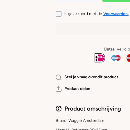
WAGGLE
voor
AMSTERDAM
WAGGLE
- Honden
AMSTERDAM
Ik ga akkoord met de
Voorwaarden.
Halsdoek
- Honden
Halsdoek
Betaal Veilig 
Stel je vraag over dit product
Product delen
Product omschrijving
Brand:
Waggle Amsterdam