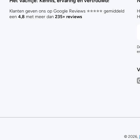
Het Vachtje: Kennis, ervaring en vertrouwd!
N
Klanten geven ons op Google Reviews ⭐⭐⭐⭐⭐ gemiddeld
H
een
4,8
met meer dan
235+ reviews
H
D
e
V
i
© 2026,