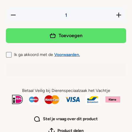
Hoeveelheid
Verhoog 
verlagen
hoeveelh
voor Werner
voor
Voss -
Werner
Franse
Voss -
Toevoegen
bulldog
Franse
liggend
bulldog
liggend
Ik ga akkoord met de
Voorwaarden.
Betaal Veilig bij Dierenspeciaalzaak het Vachtje
Stel je vraag over dit product
Product delen