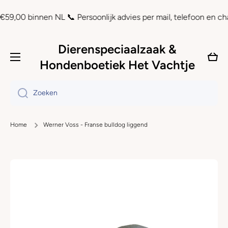
Doorgaan naar artikel
0 binnen NL 📞 Persoonlijk advies per mail, telefoon en chat ⏲ A
Dierenspeciaalzaak &
Wink
Hondenboetiek Het Vachtje
Zoeken
Home
Werner Voss - Franse bulldog liggend
Ga naar productinformatie