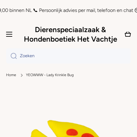
Doorgaan naar artikel
innen NL 📞 Persoonlijk advies per mail, telefoon en chat ⏲ Ach
Dierenspeciaalzaak &
Wink
Hondenboetiek Het Vachtje
Zoeken
Home
YEOWWW - Lady Krinkle Bug
Ga naar productinformatie