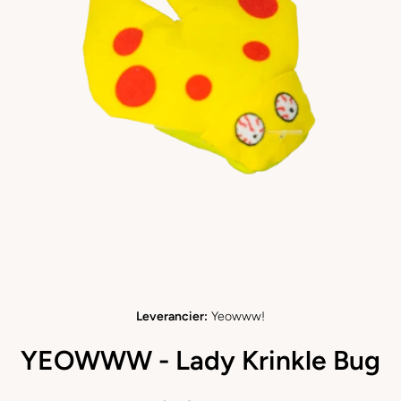
Open media 1 in modaal
Leverancier:
Yeowww!
YEOWWW - Lady Krinkle Bug