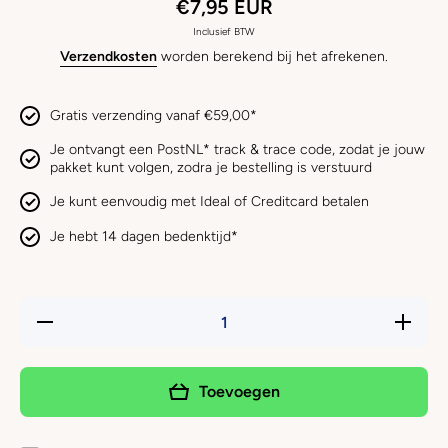
€7,95 EUR
Inclusief BTW
Verzendkosten
worden berekend bij het afrekenen.
Gratis verzending vanaf €59,00*
Je ontvangt een PostNL* track & trace code, zodat je jouw
pakket kunt volgen, zodra je bestelling is verstuurd
Je kunt eenvoudig met Ideal of Creditcard betalen
Je hebt 14 dagen bedenktijd*
Hoeveelheid
Verhoog 
verlagen
hoeveelh
voor
voor
YEOWWW
YEOWW
- Lady
- Lady
Toevoegen
Krinkle Bug
Krinkle B